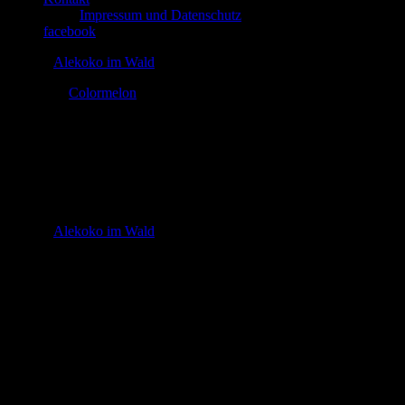
Impressum und Datenschutz
facebook
© 2026
Alekoko im Wald
Theme by
Colormelon
wald_pikto
In
© 2026
Alekoko im Wald