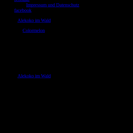
Impressum und Datenschutz
facebook
© 2026
Alekoko im Wald
Theme by
Colormelon
tierinmir
In
© 2026
Alekoko im Wald