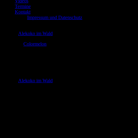
Videos
Termine
Kontakt
Impressum und Datenschutz
© 2026
Alekoko im Wald
Theme by
Colormelon
alekoko im wald_1 Kopie
© 2026
Alekoko im Wald