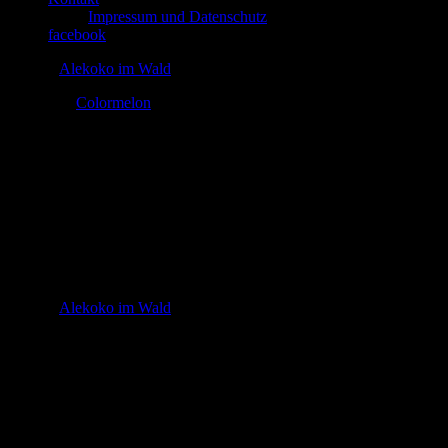
Impressum und Datenschutz
facebook
© 2026
Alekoko im Wald
Theme by
Colormelon
cropped-black-white.jpeg
In
http://alekokoimwald.com/wp-content/uploads/2018/05/cropped-
black-white.jpeg
© 2026
Alekoko im Wald