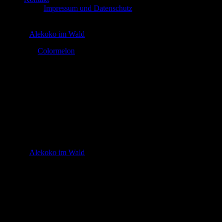
Impressum und Datenschutz
© 2026
Alekoko im Wald
Theme by
Colormelon
cropped-baum-1-1.png
In
http://alekokoimwald.com/wp-content/uploads/2018/06/cropped-
baum-1-1.png
© 2026
Alekoko im Wald