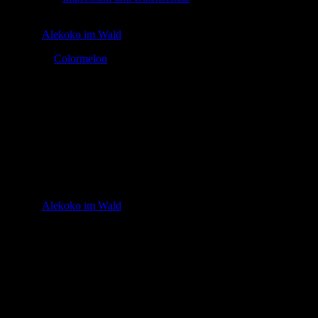
© 2026
Alekoko im Wald
Theme by
Colormelon
cropped-
10151832_550341408414442_1532120671_
n-1-1.jpg
In
© 2026
Alekoko im Wald