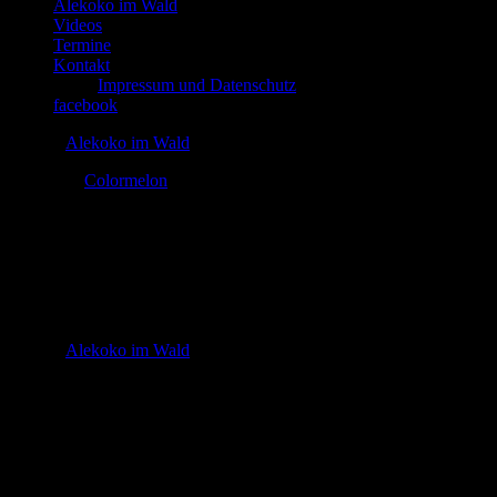
Alekoko im Wald
Videos
Termine
Kontakt
Impressum und Datenschutz
facebook
© 2026
Alekoko im Wald
Theme by
Colormelon
alekoko im wald_1
In
© 2026
Alekoko im Wald