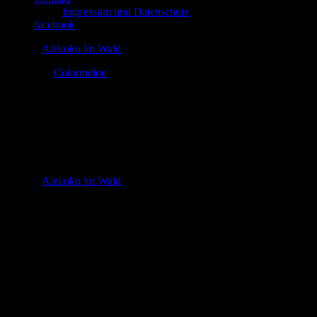
Impressum und Datenschutz
facebook
© 2026
Alekoko im Wald
Theme by
Colormelon
23795009_1481855115263062_1814427676
In
© 2026
Alekoko im Wald